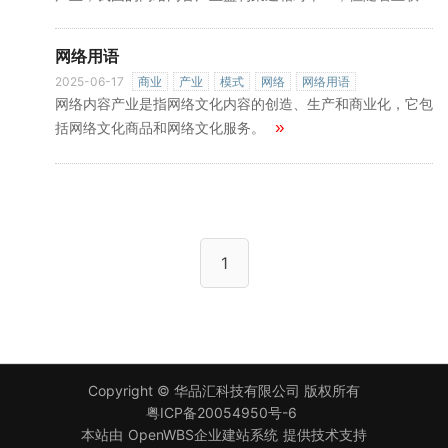
经济的不断发展以及相关领域探讨的不断深入，我国网络内容
产业的盈利模式也呈现出发展创新趋势，新的盈利模式正在被
网络用语
越来越多的网络内容产业提供商和运营商所关注。从全球视角
来看，“创意产业”、“文化创意产业”的热潮正在涌现，而我国
2025-06-17
商业
产业
模式
网络
网络用语
网络内容产业是指网络文化内容的创造、生产和商业化，它包
网络媒体也应顺应这一潮流，将着眼点放在内容产品的开发和
创新上，使网络内容产业成为网络媒体的基础盈利模式。 [1]
»
括网络文化商品和网络文化服务。
»
第二，
1
Copyright ©
华品汇科技有限公司
版权所有
粤ICP备20054950号-6
本站由
OpenWBS企业建站系统
提供技术支持