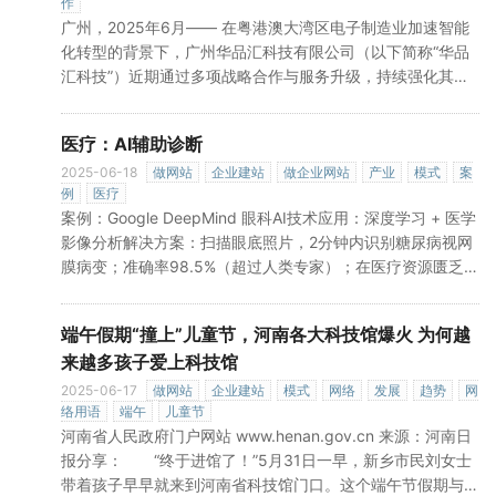
作
广州，2025年6月—— 在粤港澳大湾区电子制造业加速智能
化转型的背景下，广州华品汇科技有限公司（以下简称“华品
汇科技”）近期通过多项战略合作与服务升级，持续强化其在
电子元器件供应链领域的服务能力，成为区域中小型制造企业
应对市场波动、保障生产稳定的关键合作伙伴。战略合作拓
医疗：AI辅助诊断
展：签约多家国产芯片原厂，推动本土化替代面对全球半导体
供应链不确定性加剧，华品汇科技积极拥抱“国产替代”浪潮。
2025-06-18
做网站
企业建站
做企业网站
产业
模式
案
例
医疗
今年3月，公司宣布与3家国内头部电源管理芯片及MCU设计
案例：Google DeepMind 眼科AI技术应用：深度学习 + 医学
企业达成授权代理合作，新增超50条国产元器件产品线。此
影像分析解决方案：扫描眼底照片，2分钟内识别糖尿病视网
»
举不仅丰
膜病变；准确率98.5%（超过人类专家）；在医疗资源匮乏地
区提供远程筛查。成效：英国Moorfields眼科医院年筛查效率
»
提升200%，误诊率下降60%。
端午假期“撞上”儿童节，河南各大科技馆爆火 为何越
来越多孩子爱上科技馆
2025-06-17
做网站
企业建站
模式
网络
发展
趋势
网
络用语
端午
儿童节
河南省人民政府门户网站 www.henan.gov.cn 来源：河南日
报分享： “终于进馆了！”5月31日一早，新乡市民刘女士
带着孩子早早就来到河南省科技馆门口。这个端午节假期与儿