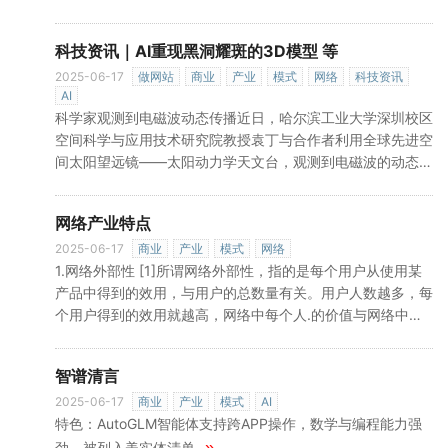
童节重合，孩子老早就下达了“任务”，想去省科技馆看
看。“预约太火爆了，我连着几天定好闹钟，提醒自己第一批
科技资讯｜AI重现黑洞耀斑的3D模型 等
去预约，总算抢到了假期的门票。” 没有博物馆内历史悠
久的宝贵文物，没有游乐场里惊险刺激的娱乐设施，为何越来
2025-06-17
做网站
商业
产业
模式
网络
科技资讯
AI
越多科技馆成为“网红”打卡地？为何越来越多孩子爱上科技
科学家观测到电磁波动态传播近日，哈尔滨工业大学深圳校区
馆？ 科技馆不仅是一个城市的标志性建筑，更是承载一
空间科学与应用技术研究院教授袁丁与合作者利用全球先进空
»
间太阳望远镜——太阳动力学天文台，观测到电磁波的动态传
播，相关成果发表在《自然—通讯》上。研究团队证实了太阳
日冕的特殊结构可作为电磁信号的放大器，太阳、行星等大型
网络产业特点
天体可作为电磁信号的放大器，实现星际间通讯或者能量传
输。太阳动力学天文台观测的耀斑爆发、冕洞和磁流体力学波
2025-06-17
商业
产业
模式
网络
1.网络外部性 [1]所谓网络外部性，指的是每个用户从使用某
的波前的扩散和聚焦过程 研究团队供图氮沉降对半干旱草地
产品中得到的效用，与用户的总数量有关。用户人数越多，每
真菌群落构成严重威胁近年来，随着人类活动的不断加剧，特
个用户得到的效用就越高，网络中每个人.的价值与网络中其
»
别是化石燃料燃烧
他人的数量成正比。这种网络外部性源于市场中消费者的趋同
效应，往往会导致行业垄断。网络外部性在即时通讯、网络社
智谱清言
区等领域表现得尤为明显。以即时通讯为例，由于不同即时通
讯工具之间不能互联互通，如果许多人选择了QQ作为他们经
2025-06-17
商业
产业
模式
AI
特色：AutoGLM智能体支持跨APP操作，数学与编程能力强
常使用的聊天工具，QQ用户群越庞大，每个用户能够使用
QQ与其他用户沟通的选择范围越大，得到的效用也会越高，
»
劲，被列入美实体清单