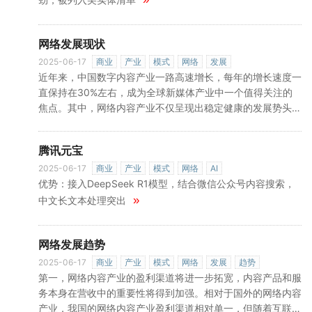
»
这也将吸引
网络发展现状
2025-06-17
商业
产业
模式
网络
发展
近年来，中国数字内容产业一路高速增长，每年的增长速度一
直保持在30%左右，成为全球新媒体产业中一个值得关注的
焦点。其中，网络内容产业不仅呈现出稳定健康的发展势头，
还不断出现新的增长点。 [1]总体来说，我国网络内容产业可
以分为七个部分，包括：网络资讯、信息检索、网络通讯、网
腾讯元宝
络社区、网络娱乐、与传统媒体结合的网络服务以及电子商务
等。1.网络资讯中国网民使用网络媒体的最大目的还是获取新
2025-06-17
商业
产业
模式
网络
AI
优势：接入DeepSeek R1模型，结合微信公众号内容搜索，
闻资讯，而网络新闻资讯最大的提供者就是门户网站。门户网
站作为网民通向互联网世界的一个人口，不仅为网民提供网络
»
中文长文本处理突出
»
新闻资讯
网络发展趋势
2025-06-17
商业
产业
模式
网络
发展
趋势
第一，网络内容产业的盈利渠道将进一步拓宽，内容产品和服
务本身在营收中的重要性将得到加强。相对于国外的网络内容
产业，我国的网络内容产业盈利渠道相对单一，但随着互联网