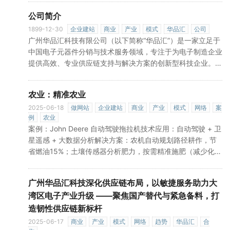
公司简介
1899-12-30
企业建站
商业
产业
模式
华品汇
公司
广州华品汇科技有限公司（以下简称“华品汇”）是一家立足于
中国电子元器件分销与技术服务领域，专注于为电子制造企业
提供高效、专业供应链支持与解决方案的创新型科技企业。公
司自成立以来，依托珠三角强大的电子产业基础和自身对市场
需求的敏锐洞察，迅速发展成为连接上游原厂与下游终端工厂
农业：精准农业
的重要桥梁。核心定位与业务华品汇的核心定位是电子元器件
供应链服务商。其主要业务涵盖：元器件分销： 作为众多国
2025-06-18
做网站
企业建站
商业
产业
模式
网络
案
例
农业
内外知名电子元器件品牌（包括但不限于芯片、电阻电容、连
案例：John Deere 自动驾驶拖拉机技术应用：自动驾驶 + 卫
接器、模块等）的授权代理商或长期合作伙伴，华品汇提供广
星遥感 + 大数据分析解决方案：农机自动规划路径耕作，节
»
泛的原厂正品
省燃油15%；土壤传感器分析肥力，按需精准施肥（减少化肥
使用20%）；气象数据预测病虫害，提前预警。成效：作物产
»
量提升18%，人力成本降低40%。
广州华品汇科技深化供应链布局，以敏捷服务助力大
湾区电子产业升级 ——聚焦国产替代与紧急备料，打
造韧性供应链新标杆
2025-06-17
商业
产业
模式
网络
趋势
华品汇
合