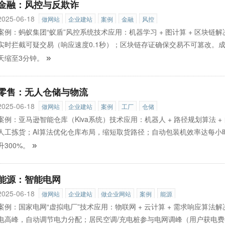
金融：风控与反欺诈
2025-06-18
做网站
企业建站
案例
金融
风控
案例：蚂蚁集团“蚁盾”风控系统技术应用：机器学习 + 图计算 + 区块
实时拦截可疑交易（响应速度0.1秒）；区块链存证确保交易不可篡改。成
天缩至3分钟。
»
零售：无人仓储与物流
2025-06-18
做网站
企业建站
案例
工厂
仓储
案例：亚马逊智能仓库（Kiva系统）技术应用：机器人 + 路径规划算法 
人工拣货；AI算法优化仓库布局，缩短取货路径；自动包装机效率达每小时
升300%。
»
能源：智能电网
2025-06-18
做网站
企业建站
做企业网站
案例
能源
案例：国家电网“虚拟电厂”技术应用：物联网 + 云计算 + 需求响应算
电高峰，自动调节电力分配；居民空调/充电桩参与电网调峰（用户获电费