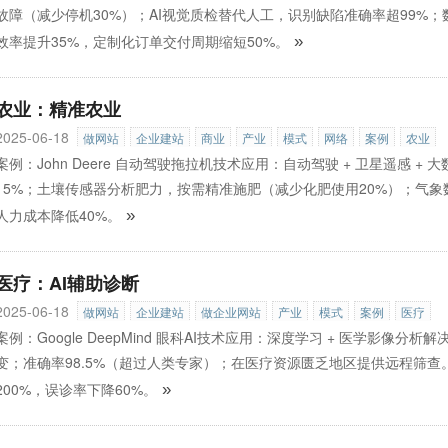
故障（减少停机30%）；AI视觉质检替代人工，识别缺陷准确率超99%
效率提升35%，定制化订单交付周期缩短50%。
»
农业：精准农业
2025-06-18
做网站
企业建站
商业
产业
模式
网络
案例
农业
案例：John Deere 自动驾驶拖拉机技术应用：自动驾驶 + 卫星遥感
15%；土壤传感器分析肥力，按需精准施肥（减少化肥使用20%）；气象
人力成本降低40%。
»
医疗：AI辅助诊断
2025-06-18
做网站
企业建站
做企业网站
产业
模式
案例
医疗
案例：Google DeepMind 眼科AI技术应用：深度学习 + 医学影
变；准确率98.5%（超过人类专家）；在医疗资源匮乏地区提供远程筛查。成
200%，误诊率下降60%。
»