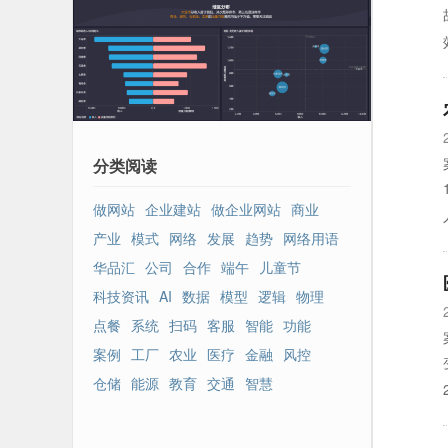
分类阅读
做网站
企业建站
做企业网站
商业
产业
模式
网络
发展
趋势
网络用语
华品汇
公司
合作
端午
儿童节
科技资讯
AI
数据
模型
逻辑
物理
点餐
系统
扫码
客服
智能
功能
案例
工厂
农业
医疗
金融
风控
仓储
能源
教育
交通
智慧